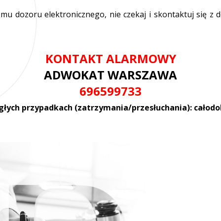
temu dozoru elektronicznego, nie czekaj i skontaktuj s
KONTAKT ALARMOWY
ADWOKAT WARSZAWA
696599733
głych przypadkach (zatrzymania/przesłuchania): całod