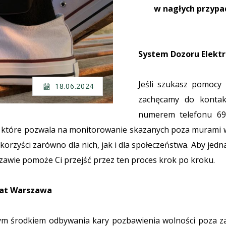
w nagłych przypa
System Dozoru Elekt
Jeśli szukasz pomocy
18.06.2024
zachęcamy do konta
numerem telefonu 69
 które pozwala na monitorowanie skazanych poza murami w
rzyści zarówno dla nich, jak i dla społeczeństwa. Aby jedn
wie pomoże Ci przejść przez ten proces krok po kroku.
kat Warszawa
ym środkiem odbywania kary pozbawienia wolności poza 