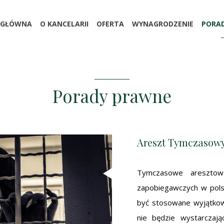
 GŁÓWNA
O KANCELARII
OFERTA
WYNAGRODZENIE
PORA
Porady prawne
Areszt Tymczasowy -
Tymczasowe aresztowa
zapobiegawczych w polsk
być stosowane wyjątkow
nie będzie wystarczają