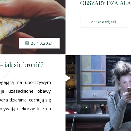
OBSZARY DZAIAŁA
Zobacz więcej
26.10.2021
– jak się bronić?
legającą na uporczywym
uje uzasadnione obawy
a działania, cechują się
wpływają niekorzystnie na