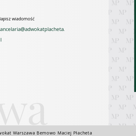
apisz wiadomość
ancelaria@adwokatplacheta.
l
dwokat Warszawa Bemowo Maciej Płacheta