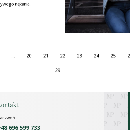
zywego nękania.
…
20
21
22
23
24
25
2
Pierwszy
(Obecna)
29
Ostatni
Kontakt
adzwoń
+48 696 599 733