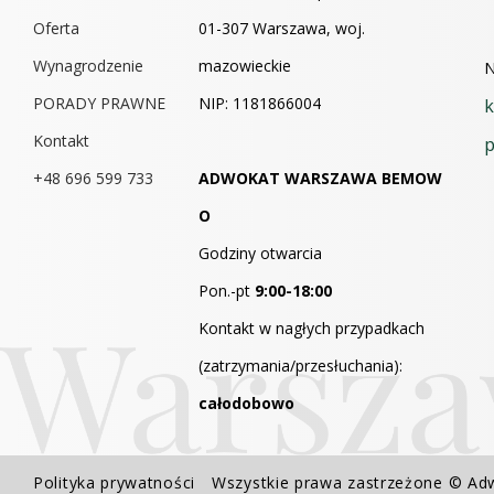
Oferta
01-307 Warszawa, woj.
Wynagrodzenie
mazowieckie
N
PORADY PRAWNE
NIP: 1181866004
k
Kontakt
p
+48 696 599 733
ADWOKAT
WARSZAWA
BEMOW
O
Godziny otwarcia
Pon.-pt
9:00-18:00
Kontakt w nagłych przypadkach
(zatrzymania/przesłuchania):
całodobowo
Polityka prywatności
Wszystkie prawa zastrzeżone © A