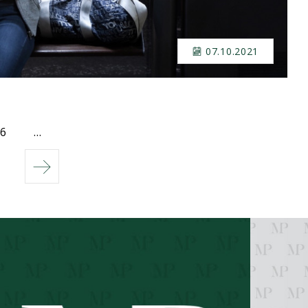
07.10.2021
6
…
Następny